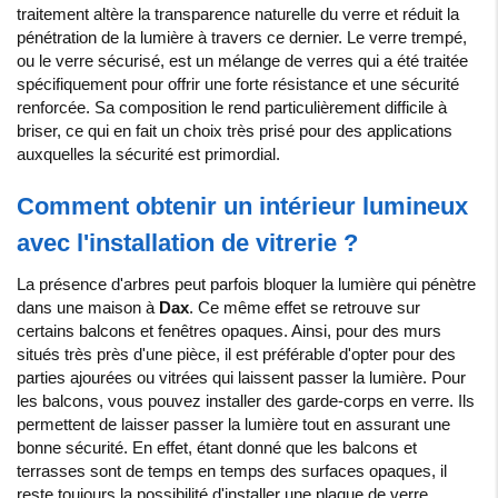
traitement altère la transparence naturelle du verre et réduit la
pénétration de la lumière à travers ce dernier. Le verre trempé,
ou le verre sécurisé, est un mélange de verres qui a été traitée
spécifiquement pour offrir une forte résistance et une sécurité
renforcée. Sa composition le rend particulièrement difficile à
briser, ce qui en fait un choix très prisé pour des applications
auxquelles la sécurité est primordial.
Comment obtenir un intérieur lumineux
avec l'installation de vitrerie ?
La
présence
d
'
arbres
peut
parfois
bloquer
la
lumière qui pénètre
dans une maison à
Dax
.
Ce
même
effet
se
retrouve
sur
certains balcons
et
fenêtres
opaques
.
Ainsi
,
pour
des
murs
situés
très
près
d
'
une
pièce
,
il
est
préférable
d
'
opter
pour
des
parties
ajourées
ou
vitrées
qui
laissent
passer
la
lumière
. Pour
les balcons, vous pouvez installer des garde-corps en verre. Ils
permettent de laisser passer la lumière tout en assurant une
bonne sécurité. En effet, étant donné que les balcons et
terrasses sont de temps en temps des surfaces opaques, il
reste toujours la possibilité d'installer une plaque de verre